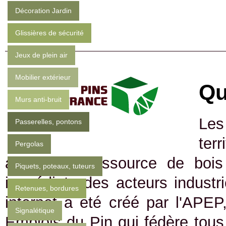
Décoration Jardin
Glissières de sécurité
Jeux de plein air
Mobilier extérieur
Qu
Murs anti-bruit
Les
Passerelles, pontons
ter
Pergolas
abondante ressource de bois 
Piquets, poteaux, tuteurs
immédiate des acteurs industrie
Retenues, bordures
internet a été créé par l'APEP
Signalétique
Emplois du Pin qui fédère tous 