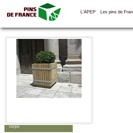
L'APEP
Les pins de Fra
Toutes les photos
Catégories
Abris, cabanes, auvents
Clotures, palissades, garde-
corps