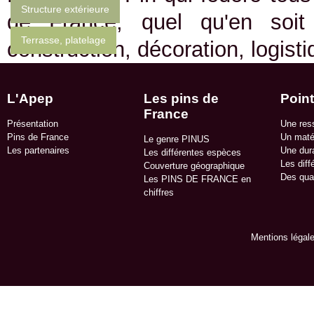
Structure extérieure
de France, quel qu'en soit
Terrasse, platelage
construction, décoration, logist
L'Apep
Les pins de
Point
France
Présentation
Une res
Pins de France
Un matér
Le genre PINUS
Les partenaires
Une dura
Les différentes espèces
Les diff
Couverture géographique
Des qua
Les PINS DE FRANCE en
chiffres
Mentions légal