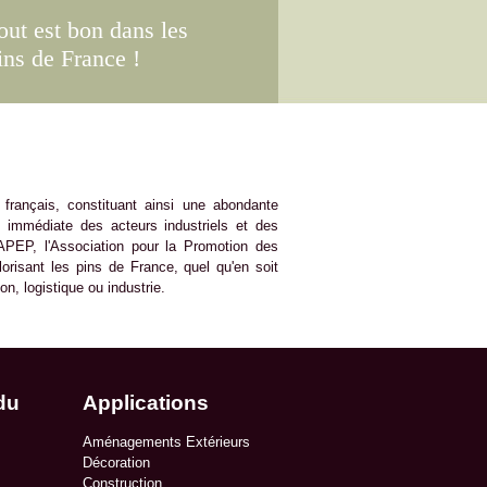
out est bon dans les
ins de France !
e français, constituant ainsi une abondante
é immédiate des acteurs industriels et des
l'APEP, l'Association pour la Promotion des
orisant les pins de France, quel qu'en soit
on, logistique ou industrie.
du
Applications
Aménagements Extérieurs
Décoration
Construction