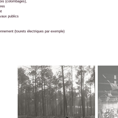
ois (colombages),
ures
nt
vaux publics
ionnement (tourets électriques par exemple)