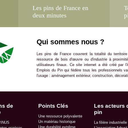
Les pins de France en
T
deux minutes
p
Qui sommes nous ?
Les pins de France couvrent la totalité du territoir
ressource de bois d'œuvre ou d'industrie à proximit
utilisateurs finaux. Ce site internet a été créé par 
Emplois du Pin qui fédère tous les professionnels val
l'usage : aménagement extérieur, construction, décorati
ns de
Points Clés
Les acteurs 
e
pin
Une ressource polyvalente
Un matériau historique
PINUS
La filière industrielle
Une durabilité extrême
entes espèces
L'association Arbust