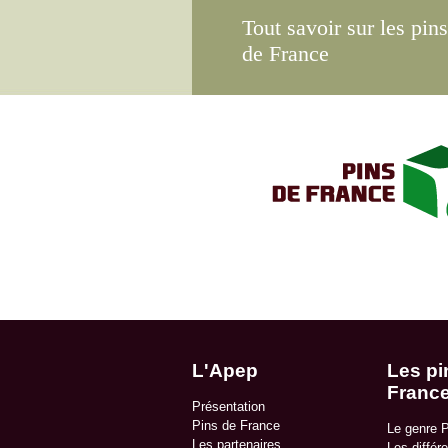
Tout savoir sur les pins
de France
L'Apep
Les pi
Franc
Présentation
Pins de France
Le genre 
Les partenaires
Les différ