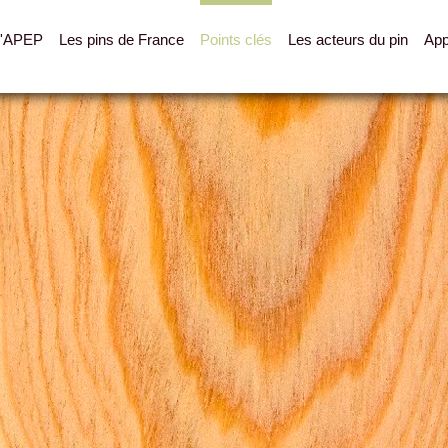
L'APEP
Les pins de France
Points clés
Les acteurs du pin
App