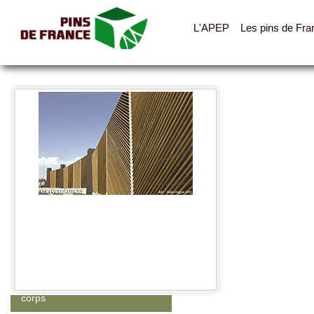
L'APEP
Les pins de Fra
Toutes les photos
Catégories
Abris, cabanes, auvents
Clotures, palissades, garde-
corps