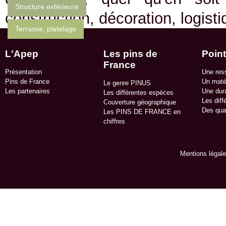
Structure extérieure
construction, décoration, logist
Terrasse, platelage
L'Apep
Les pins de
Point
France
Présentation
Une res
Pins de France
Un matér
Le genre PINUS
Les partenaires
Une dura
Les différentes espèces
Les diff
Couverture géographique
Des qua
Les PINS DE FRANCE en
chiffres
Mentions légal