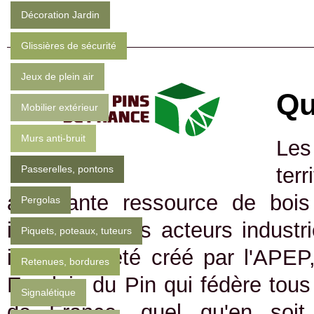
Décoration Jardin
Glissières de sécurité
Jeux de plein air
Qu
Mobilier extérieur
Murs anti-bruit
Les
Passerelles, pontons
ter
abondante ressource de bois 
Pergolas
immédiate des acteurs industrie
Piquets, poteaux, tuteurs
internet a été créé par l'APEP
Retenues, bordures
Emplois du Pin qui fédère tous 
Signalétique
de France, quel qu'en soit