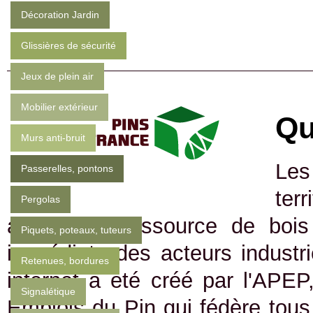
Décoration Jardin
Glissières de sécurité
Jeux de plein air
Mobilier extérieur
Qu
Murs anti-bruit
Les
Passerelles, pontons
ter
Pergolas
abondante ressource de bois 
Piquets, poteaux, tuteurs
immédiate des acteurs industrie
Retenues, bordures
internet a été créé par l'APEP
Signalétique
Emplois du Pin qui fédère tous 