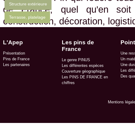
Structure extérieure
de France, quel qu'en soit
Terrasse, platelage
construction, décoration, logist
L'Apep
Les pins de
Point
France
Présentation
Une res
Pins de France
Un matér
Le genre PINUS
Les partenaires
Une dura
Les différentes espèces
Les diff
Couverture géographique
Des qua
Les PINS DE FRANCE en
chiffres
Mentions légal