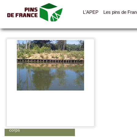
L'APEP
Les pins de Fra
Toutes les photos
Catégories
Abris, cabanes, auvents
Clotures, palissades, garde-
corps