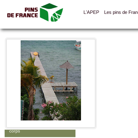
L'APEP
Les pins de Fra
Toutes les photos
Catégories
Abris, cabanes, auvents
Clotures, palissades, garde-
corps