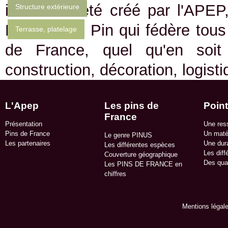
internet a été créé par l'APEP
Structure extérieure
Emplois du Pin qui fédère tous 
Terrasse, platelage
de France, quel qu'en soit
construction, décoration, logist
L'Apep
Les pins de
Point
France
Présentation
Une res
Pins de France
Un matér
Le genre PINUS
Les partenaires
Une dura
Les différentes espèces
Les diff
Couverture géographique
Des qua
Les PINS DE FRANCE en
chiffres
Mentions légal