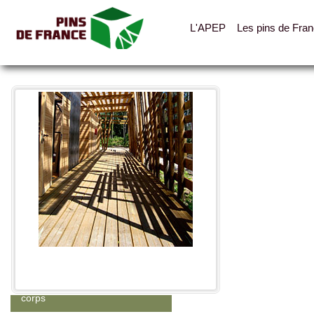
L'APEP
Les pins de Fra
Toutes les photos
Catégories
Abris, cabanes, auvents
Clotures, palissades, garde-
corps