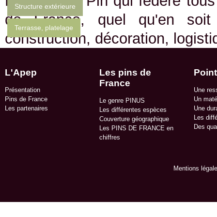
Emplois du Pin qui fédère tous 
Structure extérieure
de France, quel qu'en soit
Terrasse, platelage
construction, décoration, logist
L'Apep
Les pins de
Point
France
Présentation
Une res
Pins de France
Un matér
Le genre PINUS
Les partenaires
Une dura
Les différentes espèces
Les diff
Couverture géographique
Des qua
Les PINS DE FRANCE en
chiffres
Mentions légal