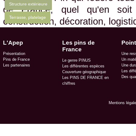
Structure extérieure
de France, quel qu'en soit
Terrasse, platelage
construction, décoration, logist
L'Apep
Les pins de
Point
France
Présentation
Une res
Pins de France
Un matér
Le genre PINUS
Les partenaires
Une dura
Les différentes espèces
Les diff
Couverture géographique
Des qua
Les PINS DE FRANCE en
chiffres
Mentions légal