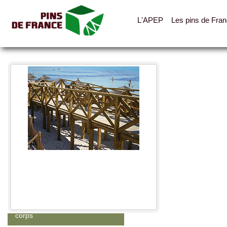
L'APEP
Les pins de Fra
Toutes les photos
Catégories
Abris, cabanes, auvents
Clotures, palissades, garde-
corps