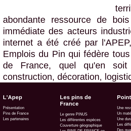
ter
abondante ressource de bois 
immédiate des acteurs industrie
internet a été créé par l'APEP
Emplois du Pin qui fédère tous 
de France, quel qu'en soit
construction, décoration, logist
L'Apep
Les pins de
Point
France
Présentation
Une res
Pins de France
Un matér
Le genre PINUS
Les partenaires
Une dura
Les différentes espèces
Les diff
Couverture géographique
Des qua
Les PINS DE FRANCE en