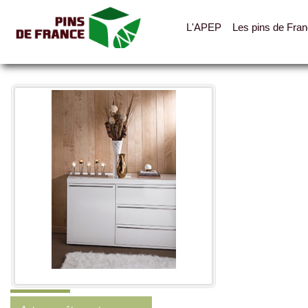
L'APEP
Les pins de Fra
Toutes les photos
Catégories
Lambris
Parquets