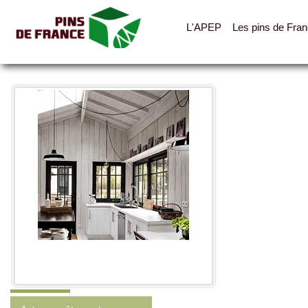
L'APEP
Les pins de Fra
Toutes les photos
Catégories
Lambris
Parquets