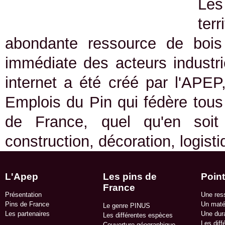
Les
ter
abondante ressource de bois 
immédiate des acteurs industrie
internet a été créé par l'APEP
Emplois du Pin qui fédère tous 
de France, quel qu'en soit
construction, décoration, logist
L'Apep
Les pins de
Point
France
Présentation
Une res
Pins de France
Un matér
Le genre PINUS
Les partenaires
Une dura
Les différentes espèces
Les diff
Couverture géographique