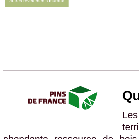
Autres revêtements muraux
Qu
Les
ter