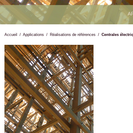
A
Accueil
/
Applications
/
Réalisations de références
/
Centrales électri