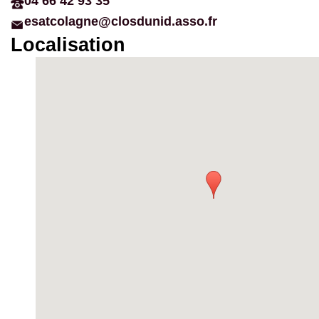
04 66 42 93 35
esatcolagne@closdunid.asso.fr
Localisation