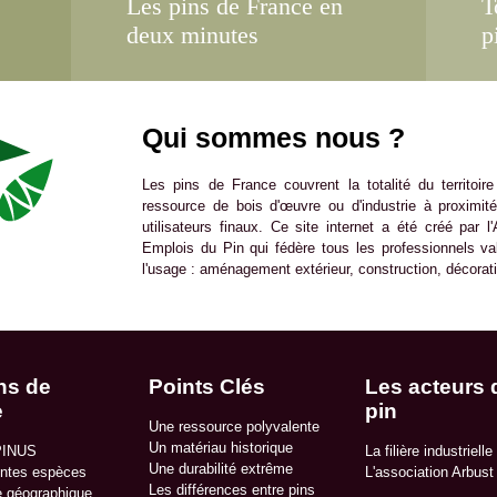
Les pins de France en
T
deux minutes
p
Qui sommes nous ?
Les pins de France couvrent la totalité du territoir
ressource de bois d'œuvre ou d'industrie à proximit
utilisateurs finaux. Ce site internet a été créé par 
Emplois du Pin qui fédère tous les professionnels val
l'usage : aménagement extérieur, construction, décorati
ns de
Points Clés
Les acteurs 
e
pin
Une ressource polyvalente
Un matériau historique
PINUS
La filière industrielle
Une durabilité extrême
entes espèces
L'association Arbust
Les différences entre pins
e géographique