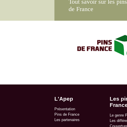
Tout savoir sur les pins
de France
L'Apep
Les pi
Franc
Présentation
Pins de France
Le genre 
Les partenaires
Les différ
Couvertur