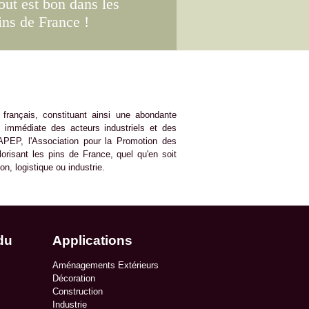
out est bon dans les
ins de France !
e français, constituant ainsi une abondante
é immédiate des acteurs industriels et des
l'APEP, l'Association pour la Promotion des
orisant les pins de France, quel qu'en soit
on, logistique ou industrie.
du
Applications
Aménagements Extérieurs
Décoration
Construction
Industrie