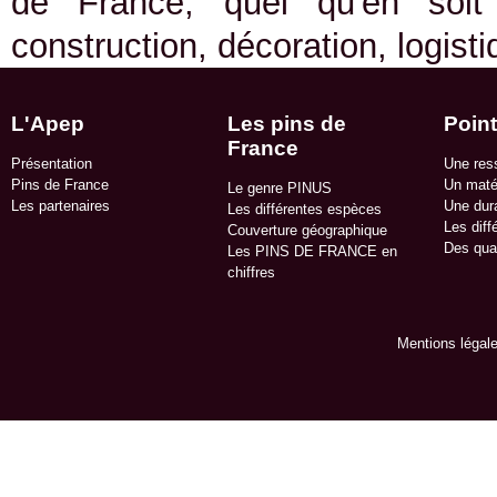
de France, quel qu'en soit
construction, décoration, logist
L'Apep
Les pins de
Point
France
Présentation
Une res
Pins de France
Un matér
Le genre PINUS
Les partenaires
Une dura
Les différentes espèces
Les diff
Couverture géographique
Des qua
Les PINS DE FRANCE en
chiffres
Mentions légal