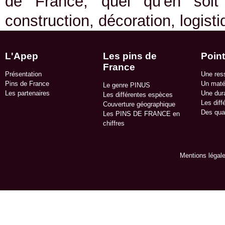
de France, quel qu'en soit
construction, décoration, logist
L'Apep
Les pins de
Point
France
Présentation
Une res
Pins de France
Un matér
Le genre PINUS
Les partenaires
Une dura
Les différentes espèces
Les diff
Couverture géographique
Des qua
Les PINS DE FRANCE en
chiffres
Mentions légal