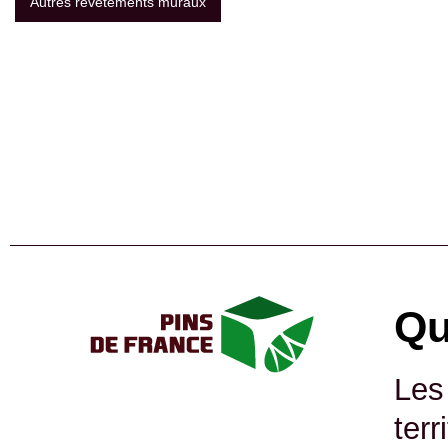
Autres revêtements muraux
Qu
Les
ter