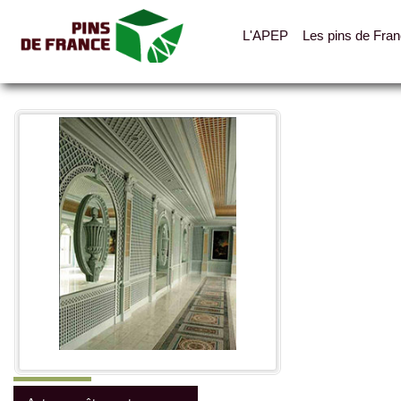
L'APEP
Les pins de Fra
Toutes les photos
Catégories
Lambris
Parquets