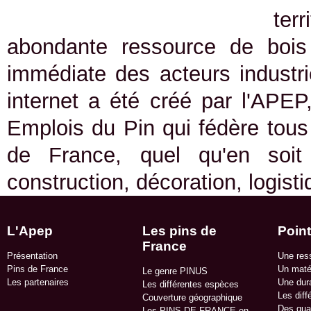
ter
abondante ressource de bois 
immédiate des acteurs industrie
internet a été créé par l'APEP
Emplois du Pin qui fédère tous 
de France, quel qu'en soit
construction, décoration, logist
L'Apep
Les pins de
Point
France
Présentation
Une res
Pins de France
Un matér
Le genre PINUS
Les partenaires
Une dura
Les différentes espèces
Les diff
Couverture géographique
Des qua
Les PINS DE FRANCE en