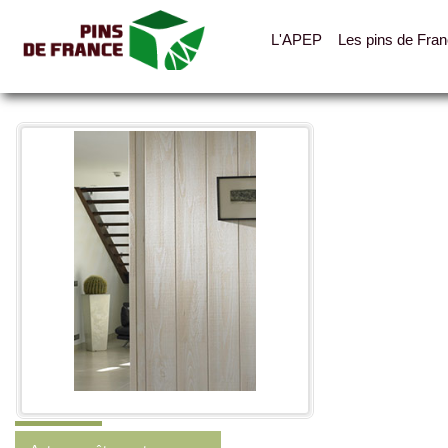
L'APEP
Les pins de Fra
Toutes les photos
Catégories
Lambris
Parquets