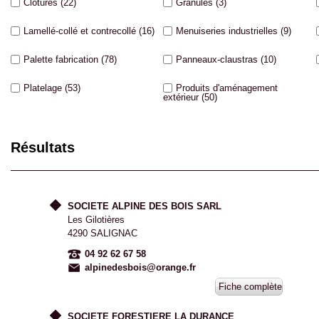
Clôtures
(22)
Granulés
(3)
Lamellé-collé et contrecollé
(16)
Menuiseries industrielles
(9)
Palette fabrication
(78)
Panneaux-claustras
(10)
Platelage
(53)
Produits d'aménagement
extérieur
(50)
Résultats
SOCIETE ALPINE DES BOIS SARL
Les Gilotières
4290 SALIGNAC
04 92 62 67 58
alpinedesbois@orange.fr
Fiche complète
SOCIETE FORESTIERE LA DURANCE