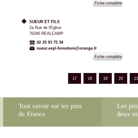
Fiche complète
SUEUR ET FILS
2a Rue de l'Eglise
76340 REALCAMP
02 35 93 75 34
sueur.expl-forestiere@orange.fr
Fiche complète
17
18
19
20
2
Tout savoir sur les pins
Les pin
de France
deux m